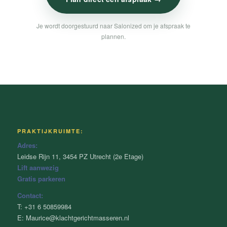
Je wordt doorgestuurd naar Salonized om je afspraak te
plannen.
PRAKTIJKRUIMTE:
Adres:
Leidse Rijn 11, 3454 PZ Utrecht (2e Etage)
Lift aanwezig
Gratis parkeren
Contact:
T: +31 6 50859984
E: Maurice@klachtgerichtmasseren.nl