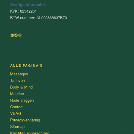
Overige informatie:
KvK: 82342261
BTW nummer: NL003668637B73
LinkedIn
Facebook
Instagram
ALLE PAGINA’S
Massages
Tarieven
Body & Mind
Maurice
Rode vlaggen
Contact
VBAG
Privacyverklaring
Sitemap
Klachten en geschillen