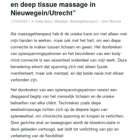
en deep tissue massage in
Nieuwegein/Utrecht”
/
/
12/02/2024
in
Deep tissue
,
Massage
,
Massagetherapeut
door
Maurice
Als massagetherapeut heb ik de unieke kans om niet alleen met
mijn handen te werken, maar ook met het hart, om een diepe
connectie te maken tussen lichaam en geest. Het doorbreken
van spierspanningspatronen en het bevorderen van een body-
mind connectie is een essentieel onderdeel van mijn werk. Deze
benadering erkent dat spanning zich niet alleen fysiek
manifesteert, maar ook mentaal, en dat beide nauw met elkaar
verbonden zijn.
Het doorbreken van een spierspanningspatroon vereist een
diepgaand begrip van het menselijk lichaam en de unieke
behoeften van elke cliënt. Technieken zoals diepe
weefselmassage richten zich op de diepere lagen van
spierweefsel, om chronische spanning en knopen te verlichten.
Door gerichte druk en bewegingen wordt de bloedcirculatie in
deze gebieden verhoogd, wat leidt tot verlichting van pijn en
verbetering van de flexibiliteit.