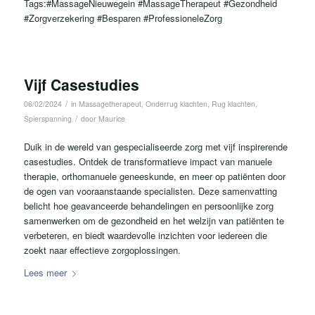
Tags:#MassageNieuwegein #MassageTherapeut #Gezondheid
#Zorgverzekering #Besparen #ProfessioneleZorg
Vijf Casestudies
/
06/02/2024
in
Massagetherapeut
,
Onderrug klachten
,
Rug klachten
,
/
Spierspanning
door
Maurice
Duik in de wereld van gespecialiseerde zorg met vijf inspirerende
casestudies. Ontdek de transformatieve impact van manuele
therapie, orthomanuele geneeskunde, en meer op patiënten door
de ogen van vooraanstaande specialisten. Deze samenvatting
belicht hoe geavanceerde behandelingen en persoonlijke zorg
samenwerken om de gezondheid en het welzijn van patiënten te
verbeteren, en biedt waardevolle inzichten voor iedereen die
zoekt naar effectieve zorgoplossingen.
Lees meer