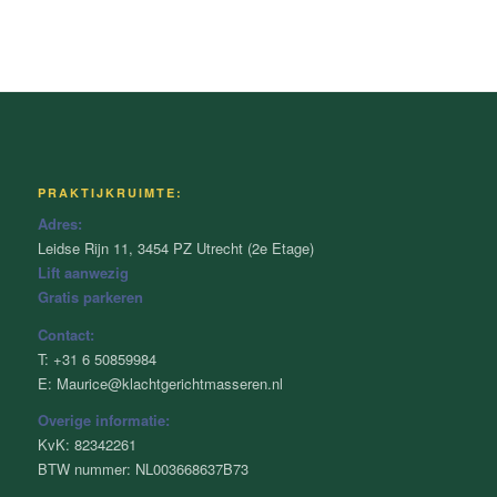
PRAKTIJKRUIMTE:
Adres:
Leidse Rijn 11, 3454 PZ Utrecht (2e Etage)
Lift aanwezig
Gratis parkeren
Contact:
T: +31 6 50859984
E: Maurice@klachtgerichtmasseren.nl
Overige informatie:
KvK: 82342261
BTW nummer: NL003668637B73