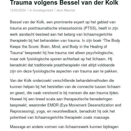
Trauma volgens Bessel van der Kolk
/
/
12/02/2024
in
Uncategorized
door
Maurice
Bessel van der Kolk, een prominente expert op het gebied van
trauma en posttraumatische stressstoornis (PTSS), heeft in zijn
werk aandacht besteed aan het belang van lichaamsgerichte
therapieën bij het behandelen van trauma. In zijn boek “The Body
Keeps the Score: Brain, Mind, and Body in the Healing of
Trauma” bespreekt hij hoe trauma niet alleen psychologische,
maar ook fysiologische sporen achterlaat op het lichaam. Hij
benadrukt dat traditionele praattherapieën niet altijd voldoende
zijn om deze fysiologische aspecten van trauma aan te pakken.
Van der Kolk onderzoekt verschillende behandelmethoden die
kunnen helpen bij het herstellen van de connectie tussen lichaam
en geest, die vaak verstoord is bij mensen die aan trauma lijden.
Hoewel hij een breed scala aan therapeutische benaderingen
bespreekt, waaronder EMDR (Eye Movement Desensitization and
Reprocessing), yoga, en neurofeedback, benadrukt hij ook het
potentieel van lichaamsgerichte therapieën zoals massage.
Massage en andere vormen van lichaamswerk kunnen bijdragen