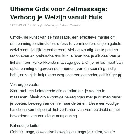
Ultieme Gids voor Zelfmassage:
Verhoog je Welzijn vanuit Huis
/
/
12/02/2024
in
lifestyle
,
Massage
door
Maurice
Ontdek de kunst van zelfmassage, een effectieve manier om
ontspanning te stimuleren, stress te verminderen, en je algehele
welzijn aanzienlijk te verbeteren. Met eenvoudig toe te passen
technieken en praktische tips kun je leren hoe je elk deel van je
lichaam een verkwikkende massage geeft. Of je nu last hebt van
spierspanning of gewoon een moment van ontspanning nodig
hebt, onze gids helpt je op weg naar een gezonder, gelukkiger jij.
Verzorg je voeten
Start met een kalmerende olie of lotion om je voeten te
masseren. Maak cirkelvormige bewegingen met je duimen onder
je voeten, beweeg van de hiel naar de tenen. Deze eenvoudige
handeling kan helpen bij het verlichten van vermoeidheid en het
bevorderen van een diepe ontspanning.
Kalmeer je kuiten
Gebruik lange, opwaartse bewegingen langs je kuiten, van je