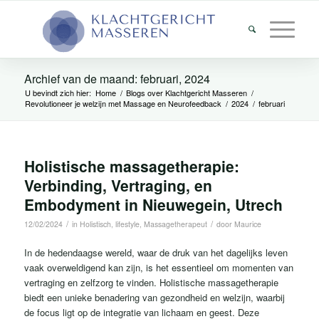
Archief van de maand: februari, 2024
U bevindt zich hier:
Home
/
Blogs over Klachtgericht Masseren
/
Revolutioneer je welzijn met Massage en Neurofeedback
/
2024
/
februari
Holistische massagetherapie:
Verbinding, Vertraging, en
Embodyment in Nieuwegein, Utrech
/
/
12/02/2024
in
Holistisch
,
lifestyle
,
Massagetherapeut
door
Maurice
In de hedendaagse wereld, waar de druk van het dagelijks leven
vaak overweldigend kan zijn, is het essentieel om momenten van
vertraging en zelfzorg te vinden. Holistische massagetherapie
biedt een unieke benadering van gezondheid en welzijn, waarbij
de focus ligt op de integratie van lichaam en geest. Deze