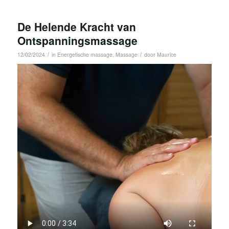
De Helende Kracht van
Ontspanningsmassage
/
/
12/02/2024
in
Energetische massage
,
Massage
door
Maurice