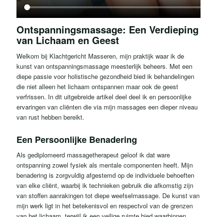
Ontspanningsmassage: Een Verdieping
van Lichaam en Geest
Welkom bij Klachtgericht Masseren, mijn praktijk waar ik de
kunst van ontspanningsmassage meesterlijk beheers. Met een
diepe passie voor holistische gezondheid bied ik behandelingen
die niet alleen het lichaam ontspannen maar ook de geest
verfrissen. In dit uitgebreide artikel deel deel ik en persoonlijke
ervaringen van cliënten die via mijn massages een dieper niveau
van rust hebben bereikt.
Een Persoonlijke Benadering
Als gediplomeerd massagetherapeut geloof ik dat ware
ontspanning zowel fysiek als mentale componenten heeft. Mijn
benadering is zorgvuldig afgestemd op de individuele behoeften
van elke cliënt, waarbij ik technieken gebruik die afkomstig zijn
van stoffen aanrakingen tot diepe weefselmassage. De kunst van
mijn werk ligt in het betekenisvol en respectvol van de grenzen
van het lichaam, terwijl ik een veilige ruimte bied waarbinnen