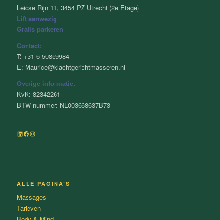
Leidse Rijn 11, 3454 PZ Utrecht (2e Etage)
Lift aanwezig
Gratis parkeren
Contact:
T: +31 6 50859984
E: Maurice@klachtgerichtmasseren.nl
Overige informatie:
KvK: 82342261
BTW nummer: NL003668637B73
LinkedIn
Facebook
Instagram
ALLE PAGINA’S
Massages
Tarieven
Body & Mind