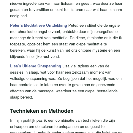
nieuwe ingrediënten van haar lichaam en geest, waardoor ze haar
gedachten te verstillen en echt te luisteren naar wat haar lichaam
nodig had.
Peter’s Meditatieve Ontdekking
Peter, een cliënt die de ergste
met chronische angst ervaart, ontdekte door mijn energetische
massage de kracht van meditatie. De diepe, ritmische druk die ik
toepaste, opgelost hem een ​​staat van diepe meditatie te
bereiken, waar hij de kunst van het onzichtbare mysterie en een
blijvende innerlijke rust vond.
Lisa’s Ultieme Ontspanning
Lisa viel tijdens een van de
sessies in slaap, wat voor haar een zeldzaam moment van
volledige ontspanning was. Ze begrijpen dat het mogelijk was om
haar controle los te laten en over te geven aan de genezende
effecten van de massage, waardoor ze een diepe, herstellende
slaap bereikt.
Technieken en Methoden
In mijn praktijk pas ik een combinatie van technieken die zijn
ontworpen om de spieren te ontspannen en de geest te
veroorzaken. Ik gebruik onder andere warme olie, die helpt om de