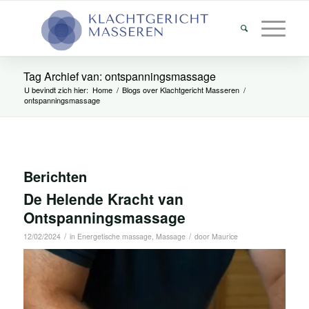
Tag Archief van: ontspanningsmassage
U bevindt zich hier:
Home
/
Blogs over Klachtgericht Masseren
/
ontspanningsmassage
Berichten
De Helende Kracht van
Ontspanningsmassage
/
/
12/02/2024
in
Energetische massage
,
Massage
door
Maurice