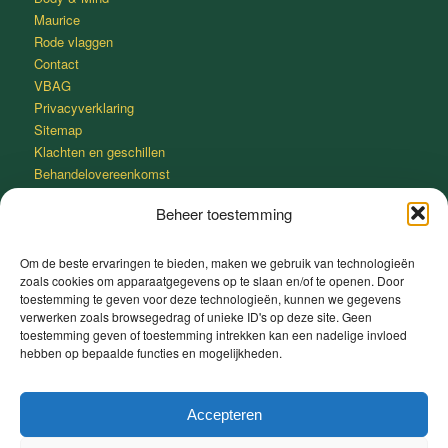
Maurice
Rode vlaggen
Contact
VBAG
Privacyverklaring
Sitemap
Klachten en geschillen
Behandelovereenkomst
Beheer toestemming
Om de beste ervaringen te bieden, maken we gebruik van technologieën
zoals cookies om apparaatgegevens op te slaan en/of te openen. Door
SNEL IN SLAAP VALLEN MET DE 4-7-8 METHODE
toestemming te geven voor deze technologieën, kunnen we gegevens
verwerken zoals browsegedrag of unieke ID's op deze site. Geen
Adem gedurende 4 seconden heel rustig in door je neus.
toestemming geven of toestemming intrekken kan een nadelige invloed
Houd je adem 7 seconden in.
hebben op bepaalde functies en mogelijkheden.
Adem heel rustig uit door je mond gedurende 8 seconden.
Slaap lekker
Accepteren