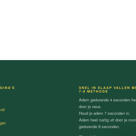
GINA’S
SNEL IN SLAAP VALLEN M
7-8 METHODE
Adem gedurende 4 seconden heel
door je neus.
ind
Houd je adem 7 seconden in.
Adem heel rustig uit door je mo
gen
gedurende 8 seconden.