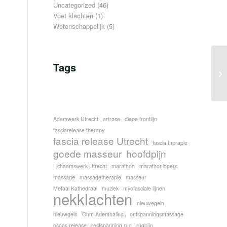
Uncategorized
(46)
Voet klachten
(1)
Wetenschappelijk
(5)
Tags
Ma
me
Ademwerk Utrecht
artrose
diepe frontlijn
fasciarelease therapy
fascia release Utrecht
fascia therapie
goede masseur
hoofdpijn
Lichaamswerk Utrecht
marathon
marathonlopers
massage
massagetherapie
masseur
Metaal Kathedraal
muziek
myofasciale lijnen
nekklachten
nieuwegein
nieuwgein
Ohm Ademhaling.
ontspanningsmassage
psoas release
restspanning rug
rugpijn