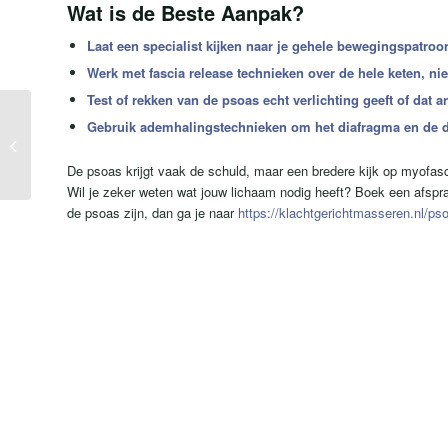
Wat is de Beste Aanpak?
Laat een specialist kijken naar je gehele bewegingspatroo
Werk met fascia release technieken over de hele keten, nie
Test of rekken van de psoas echt verlichting geeft of dat
Gebruik ademhalingstechnieken om het diafragma en de die
Whitepaper: Vragen en Aanpak voor
een Effectief Vitaliteitsplan
De psoas krijgt vaak de schuld, maar een bredere kijk op myofasci
Wil je zeker weten wat jouw lichaam nodig heeft? Boek een afspr
de psoas zijn, dan ga je naar
https://klachtgerichtmasseren.nl/ps