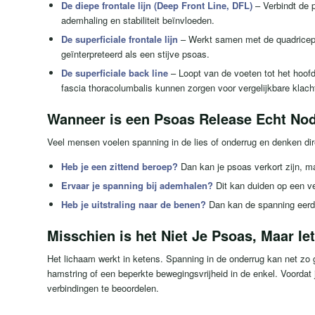
De diepe frontale lijn (Deep Front Line, DFL)
– Verbindt de 
ademhaling en stabiliteit beïnvloeden.
De superficiale frontale lijn
– Werkt samen met de quadriceps
geïnterpreteerd als een stijve psoas.
De superficiale back line
– Loopt van de voeten tot het hoof
fascia thoracolumbalis kunnen zorgen voor vergelijkbare klach
Wanneer is een Psoas Release Echt No
Veel mensen voelen spanning in de lies of onderrug en denken dire
Heb je een zittend beroep?
Dan kan je psoas verkort zijn, ma
Ervaar je spanning bij ademhalen?
Dit kan duiden op een ve
Heb je uitstraling naar de benen?
Dan kan de spanning eerde
Misschien is het Niet Je Psoas, Maar Ie
Het lichaam werkt in ketens. Spanning in de onderrug kan net zo 
hamstring of een beperkte bewegingsvrijheid in de enkel. Voordat
verbindingen te beoordelen.