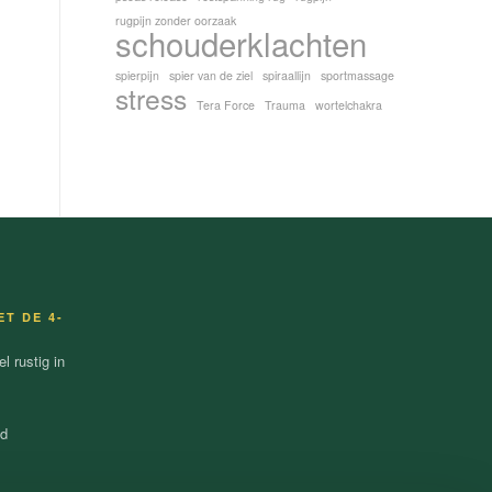
rugpijn zonder oorzaak
schouderklachten
spierpijn
spier van de ziel
spiraallijn
sportmassage
stress
Tera Force
Trauma
wortelchakra
ET DE 4-
 rustig in
nd