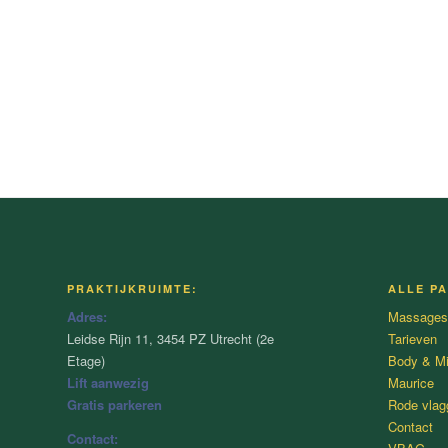
PRAKTIJKRUIMTE:
ALLE PA
Adres:
Massages
Leidse Rijn 11, 3454 PZ Utrecht (2e
Tarieven
Etage)
Body & M
Lift aanwezig
Maurice
Gratis parkeren
Rode vlag
Contact
Contact: