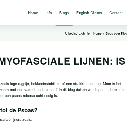
Home
Info
Blogs
English Clients
Contact
U bevindt zich hier:
Home
/
Blogs over Kla
YOFASCIALE LIJNEN: IS
als lage rugpijn, bekkeninstabiliteit of een strakke onderrug. Maar is het
chaam met een vastzittende psoas? In dit blog duiken we dieper in de relatie
r een psoas release echt nodig is.
 tot de Psoas?
ciale lijnen, zoals: