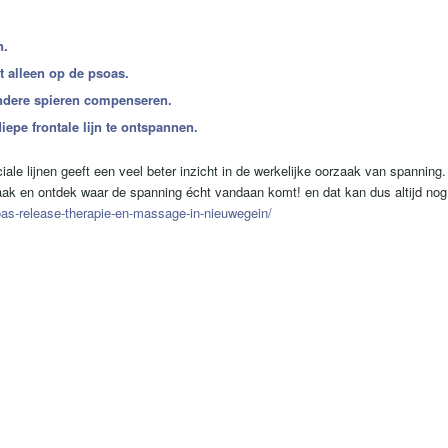
n.
t alleen op de psoas.
 andere spieren compenseren.
pe frontale lijn te ontspannen.
ale lijnen geeft een veel beter inzicht in de werkelijke oorzaak van spanning.
aak en ontdek waar de spanning écht vandaan komt! en dat kan dus altijd nog
oas-release-therapie-en-massage-in-nieuwegein/