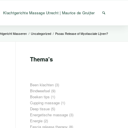
Klachtgerichte Massage Utrecht | Maurice de Gruijter
chtgericht Masseren
/
Uncategorized
/
Psoas Release of Myofasciale Lijnen?
Thema's
Been klachten
(3)
Bindweefsel
(9)
Boeken tips
(1)
Cupping massage
(1)
Deep tissue
(5)
Energetische massage
(3)
Energie
(2)
Fascia release therapy
(8)