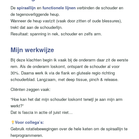
De
spiraallijn
en
functionele lijnen
verbinden de schouder en
de tegenoverliggende heup.
Wanneer de heup vastzit (vaak door zitten of oude blessures),
trekt dat aan de schouderlijn.
Resultaat: spanning in nek, schouder en zelfs arm.
Mijn werkwijze
Bij deze klachten begin ik vaak bij de onderarm
daar zit de eerste
rem.
Als de onderarm loskomt, ontspant de schouder al voor
30%.
Daarna werk ik via de flank en gluteale regio richting
schouderblad.
Langzaam, met deep tissue, pinch & release.
Cliënten zeggen vaak:
“Hoe kan het dat mijn schouder loskomt terwijl je aan mijn arm
werkt?”
Dat is fascia in actie of juist niet…
Voor collega’s:
Gebruik rotatiebewegingen over de hele keten om de spiraallijn te
herprogrammeren.