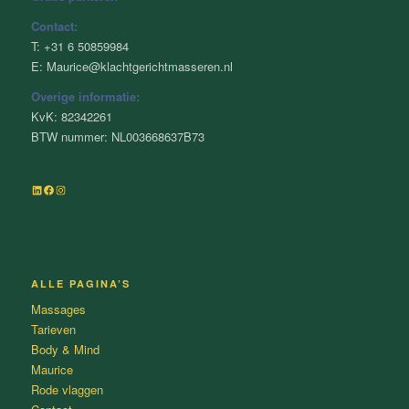
Contact:
T: +31 6 50859984
E: Maurice@klachtgerichtmasseren.nl
Overige informatie:
KvK: 82342261
BTW nummer: NL003668637B73
LinkedIn
Facebook
Instagram
ALLE PAGINA’S
Massages
Tarieven
Body & Mind
Maurice
Rode vlaggen