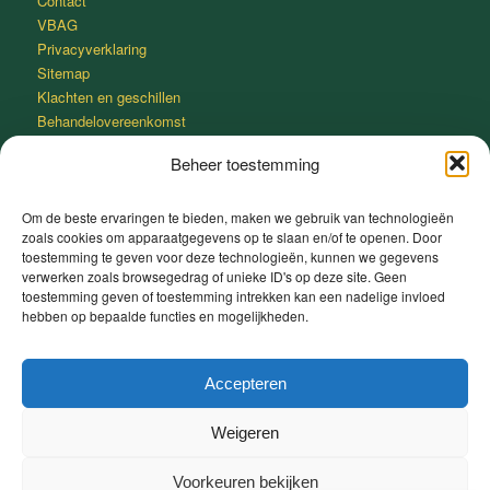
Contact
VBAG
Privacyverklaring
Sitemap
Klachten en geschillen
Behandelovereenkomst
Beheer toestemming
Om de beste ervaringen te bieden, maken we gebruik van technologieën
zoals cookies om apparaatgegevens op te slaan en/of te openen. Door
SNEL IN SLAAP VALLEN MET DE 4-7-8 METHODE
toestemming te geven voor deze technologieën, kunnen we gegevens
verwerken zoals browsegedrag of unieke ID's op deze site. Geen
Adem gedurende 4 seconden heel rustig in door je neus.
toestemming geven of toestemming intrekken kan een nadelige invloed
Houd je adem 7 seconden in.
hebben op bepaalde functies en mogelijkheden.
Adem heel rustig uit door je mond gedurende 8 seconden.
Slaap lekker
Accepteren
Weigeren
Voorkeuren bekijken