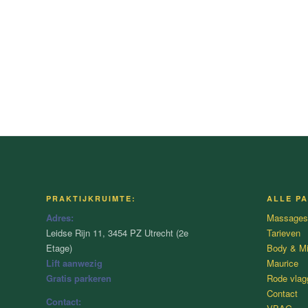
PRAKTIJKRUIMTE:
ALLE PA
Adres:
Massages
Leidse Rijn 11, 3454 PZ Utrecht (2e
Tarieven
Etage)
Body & M
Lift aanwezig
Maurice
Gratis parkeren
Rode vlag
Contact
Contact: