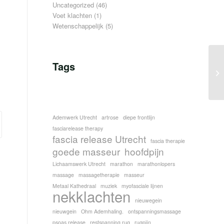
Uncategorized
(46)
Voet klachten
(1)
Wetenschappelijk
(5)
Tags
Ademwerk Utrecht
artrose
diepe frontlijn
fasciarelease therapy
fascia release Utrecht
fascia therapie
goede masseur
hoofdpijn
Lichaamswerk Utrecht
marathon
marathonlopers
massage
massagetherapie
masseur
Metaal Kathedraal
muziek
myofasciale lijnen
nekklachten
nieuwegein
nieuwgein
Ohm Ademhaling.
ontspanningsmassage
psoas release
restspanning rug
rugpijn