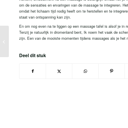
om de sensaties en ervaringen van de massage te integreren. Het 
omdat het lichaam tijd nodig heeft om te herstellen en te integre
staat van ontspanning kan zijn.
En om nog even na te liggen op een massage tafel is alsof je in re
Tenzij je natuurlijk in dromenland bent, Ik noem het vaak de s
Wat is de duikersreflex
zijn. Een van de mooiste momenten tijdens massages als je het m
en hoe kan het helpen
om te ontspannen?
Deel dit stuk