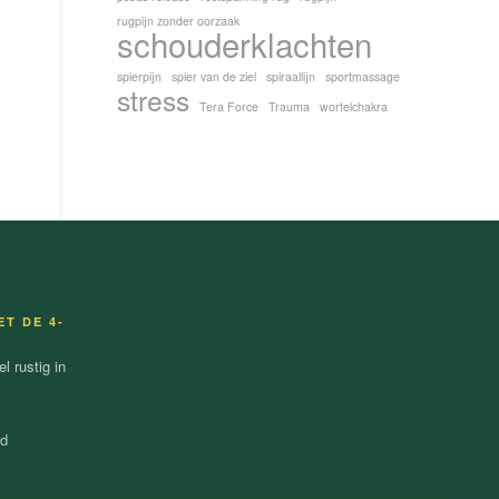
rugpijn zonder oorzaak
schouderklachten
spierpijn
spier van de ziel
spiraallijn
sportmassage
stress
Tera Force
Trauma
wortelchakra
ET DE 4-
 rustig in
nd