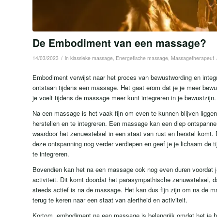
De Embodiment van een massage?
/
14/03/2023
in
klassieke massage
,
Energetische massage
,
Massagetherapeut
Embodiment verwijst naar het proces van bewustwording en integr
ontstaan tijdens een massage. Het gaat erom dat je je meer bewus
je voelt tijdens de massage meer kunt integreren in je bewustzijn.
Na een massage is het vaak fijn om even te kunnen blijven liggen
herstellen en te integreren. Een massage kan een diep ontspanne
waardoor het zenuwstelsel in een staat van rust en herstel komt. 
deze ontspanning nog verder verdiepen en geef je je lichaam de 
te integreren.
Bovendien kan het na een massage ook nog even duren voordat je 
activiteit. Dit komt doordat het parasympathische zenuwstelsel, d
steeds actief is na de massage. Het kan dus fijn zijn om na de m
terug te keren naar een staat van alertheid en activiteit.
Kortom, embodiment na een massage is belangrijk omdat het je h