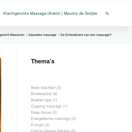
Klachtgerichte Massage Utrecht | Maurice de Gruijter
tgericht Masseren
/
klassieke massage
/
De Embodiment van een massage?
Thema's
Been klachten
(3)
Bindweefsel
(9)
Boeken tips
(1)
Cupping massage
(1)
Deep tissue
(5)
Energetische massage
(3)
Energie
(2)
Fascia release therapy
(8)