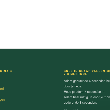
GINA’S
SNEL IN SLAAP VALLEN M
7-8 METHODE
Adem gedurende 4 seconden heel
door je neus.
ind
Houd je adem 7 seconden in.
Adem heel rustig uit door je mo
gen
gedurende 8 seconden.