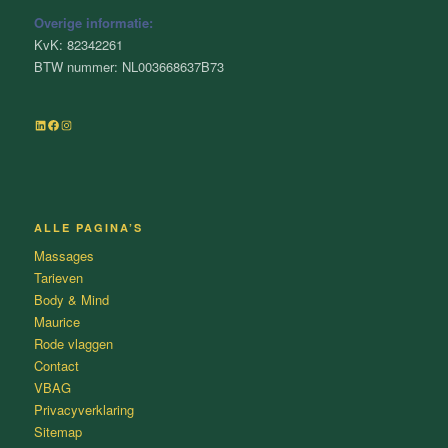
Overige informatie:
KvK: 82342261
BTW nummer: NL003668637B73
LinkedIn
Facebook
Instagram
ALLE PAGINA’S
Massages
Tarieven
Body & Mind
Maurice
Rode vlaggen
Contact
VBAG
Privacyverklaring
Sitemap