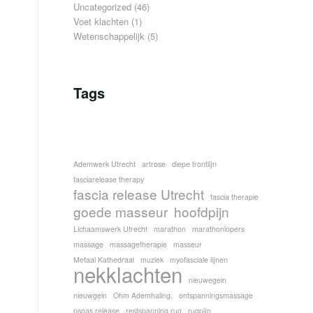
Uncategorized
(46)
Voet klachten
(1)
Wetenschappelijk
(5)
Tags
Ademwerk Utrecht
artrose
diepe frontlijn
fasciarelease therapy
fascia release Utrecht
fascia therapie
goede masseur
hoofdpijn
Lichaamswerk Utrecht
marathon
marathonlopers
massage
massagetherapie
masseur
Metaal Kathedraal
muziek
myofasciale lijnen
nekklachten
nieuwegein
nieuwgein
Ohm Ademhaling.
ontspanningsmassage
psoas release
restspanning rug
rugpijn