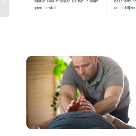
relatief snel afnemen als het lichaam
bescherming
goed herstelt.
actief blijven