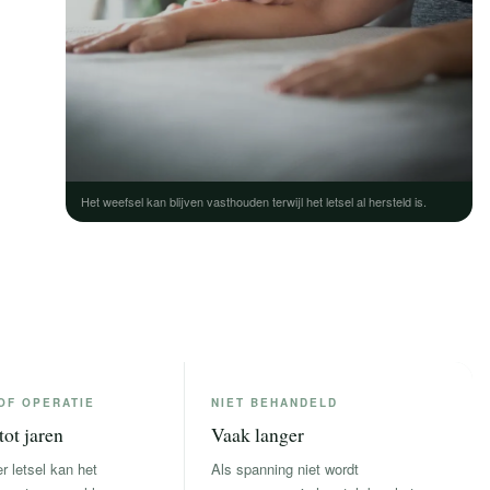
Het weefsel kan blijven vasthouden terwijl het letsel al hersteld is.
OF OPERATIE
NIET BEHANDELD
ot jaren
Vaak langer
r letsel kan het
Als spanning niet wordt