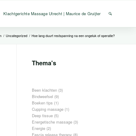
Klachtgerichte Massage Utrecht | Maurice de Gruijter
n
/
Uncategorized
/
Hoe lang duurt restspanning na een ongeluk of operatie?
Thema's
Been klachten
(3)
Bindweefsel
(9)
Boeken tips
(1)
Cupping massage
(1)
Deep tissue
(5)
Energetische massage
(3)
Energie
(2)
Fascia release therapy
(8)