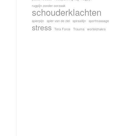
rugpijn zonder oorzaak
schouderklachten
spierpijn
spier van de ziel
spiraallijn
sportmassage
stress
Tera Force
Trauma
wortelchakra