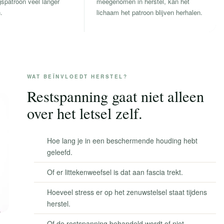
spatroon veel langer
meegenomen in herstel, kan het
.
lichaam het patroon blijven herhalen.
WAT BEÏNVLOEDT HERSTEL?
Restspanning gaat niet alleen
over het letsel zelf.
Hoe lang je in een beschermende houding hebt
geleefd.
Of er littekenweefsel is dat aan fascia trekt.
Hoeveel stress er op het zenuwstelsel staat tijdens
herstel.
Of de restspanning behandeld wordt of niet.