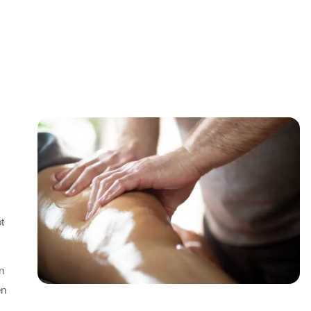
t
n
én