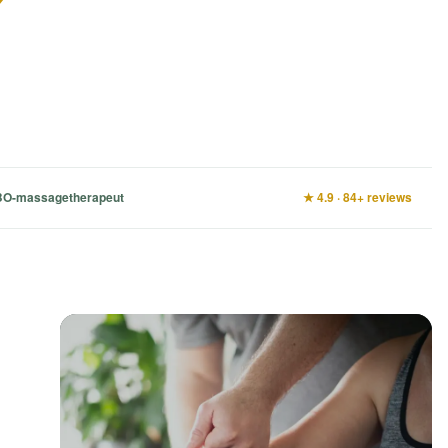
O-massagetherapeut
★ 4.9 · 84+ reviews