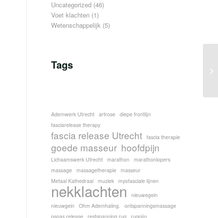
Uncategorized
(46)
Voet klachten
(1)
Wetenschappelijk
(5)
Tags
Ma
en
Ademwerk Utrecht
artrose
diepe frontlijn
fasciarelease therapy
fascia release Utrecht
fascia therapie
goede masseur
hoofdpijn
Lichaamswerk Utrecht
marathon
marathonlopers
massage
massagetherapie
masseur
Metaal Kathedraal
muziek
myofasciale lijnen
nekklachten
nieuwegein
nieuwgein
Ohm Ademhaling.
ontspanningsmassage
psoas release
restspanning rug
rugpijn