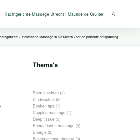
Klachtgerichte Massage Utrecht | Maurice de Gruijter
categorized
/
Holistische Massage in De Meern voor de perfecte ontspanning
Thema's
Been klachten
(3)
Bindweefsel
(9)
k
Boeken tips
(1)
Cupping massage
(1)
Deep tissue
(5)
Energetische massage
(3)
Energie
(2)
Fascia release therapy
(8)