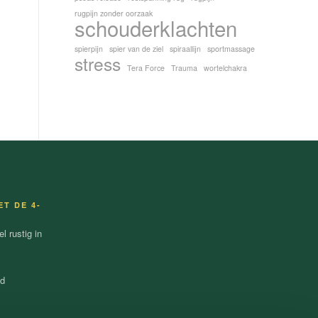
rugpijn zonder oorzaak
schouderklachten
spierpijn
spier van de ziel
spiraallijn
sportmassage
stress
Tera Force
Trauma
wortelchakra
ET DE 4-
 rustig in
nd