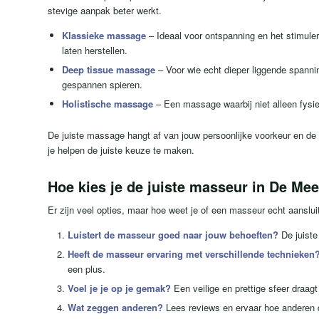
stevige aanpak beter werkt.
Klassieke massage
– Ideaal voor ontspanning en het stimuler
laten herstellen.
Deep tissue massage
– Voor wie echt dieper liggende spanni
gespannen spieren.
Holistische massage
– Een massage waarbij niet alleen fysi
De juiste massage hangt af van jouw persoonlijke voorkeur en de 
je helpen de juiste keuze te maken.
Hoe kies je de juiste masseur in De Me
Er zijn veel opties, maar hoe weet je of een masseur echt aansluit
Luistert de masseur goed naar jouw behoeften?
De juiste
Heeft de masseur ervaring met verschillende technieken
een plus.
Voel je je op je gemak?
Een veilige en prettige sfeer draagt 
Wat zeggen anderen?
Lees reviews en ervaar hoe anderen 