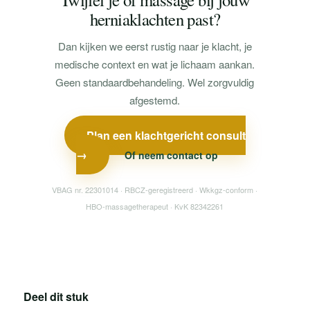
herniaklachten past?
Dan kijken we eerst rustig naar je klacht, je
medische context en wat je lichaam aankan.
Geen standaardbehandeling. Wel zorgvuldig
afgestemd.
Plan een klachtgericht consult
→
Of neem contact op
VBAG nr. 22301014 · RBCZ-geregistreerd · Wkkgz-conform ·
HBO-massagetherapeut · KvK 82342261
Deel dit stuk