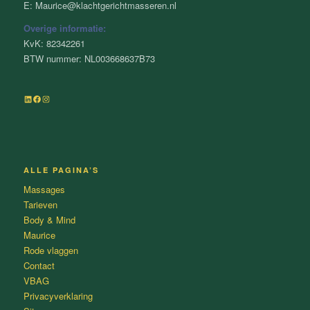
E: Maurice@klachtgerichtmasseren.nl
Overige informatie:
KvK: 82342261
BTW nummer: NL003668637B73
LinkedIn
Facebook
Instagram
ALLE PAGINA’S
Massages
Tarieven
Body & Mind
Maurice
Rode vlaggen
Contact
VBAG
Privacyverklaring