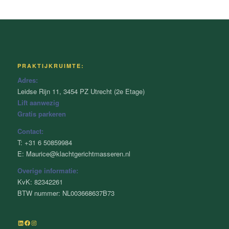
PRAKTIJKRUIMTE:
Adres:
Leidse Rijn 11, 3454 PZ Utrecht (2e Etage)
Lift aanwezig
Gratis parkeren
Contact:
T: +31 6 50859984
E: Maurice@klachtgerichtmasseren.nl
Overige informatie:
KvK: 82342261
BTW nummer: NL003668637B73
LinkedIn
Facebook
Instagram