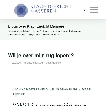
Blogs over Klachtgericht Masseren
U bevindt zich hier:
Home
/
Blogs over Klachtgericht Masseren
/
Uncategorized
/
Wil je over mijn rug lopen!?
Wil je over mijn rug lopen!?
/
/
11/05/2026
in
Uncategorized
door
Maurice
LICHAAMSWIJSHEID · RUGSPANNING · DEEP
TISSUE
“Wil je over mijn rug