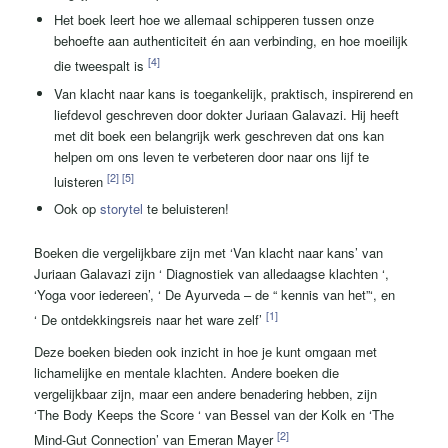
Het boek leert hoe we allemaal schipperen tussen onze
behoefte aan authenticiteit én aan verbinding, en hoe moeilijk
[4]
die tweespalt is
Van klacht naar kans is toegankelijk, praktisch, inspirerend en
liefdevol geschreven door dokter Juriaan Galavazi. Hij heeft
met dit boek een belangrijk werk geschreven dat ons kan
helpen om ons leven te verbeteren door naar ons lijf te
[2]
[5]
luisteren
Ook op
storytel
te beluisteren!
Boeken die
vergelijkbare zijn
met ‘Van klacht
naar
kans’
van
Juriaan Galavazi
zijn ‘
Diagnostiek van alledaagse klachten
‘,
‘Yoga voor iedereen’, ‘
De Ayurveda – de
“
kennis van
het”‘, en
[1]
‘
De ontdekkingsreis naar
het ware zelf’
Deze boeken bieden ook inzicht in hoe je kunt omgaan met
lichamelijke en mentale klachten. Andere boeken die
vergelijkbaar zijn,
maar
een andere benadering hebben, zijn
‘The
Body Keeps the Score
‘ van
Bessel
van der Kolk en ‘The
[2]
Mind-Gut Connection’ van Emeran Mayer