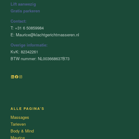
Lift aanwezig
Gratis parkeren
Contact:
T: +31 6 50859984
E: Maurice@klachtgerichtmasseren.nl
Overige informatie:
KvK: 82342261
BTW nummer: NL003668637B73
LinkedIn
Facebook
Instagram
ALLE PAGINA’S
Massages
Tarieven
Body & Mind
Maurice