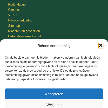
Rode vlaggen
Contact
VBAG
Privacyverklaring
Sitemap
Klachten en geschillen
Behandelovereenkomst
Beheer toestemming
Om de beste ervaringen te bieden, maken we gebruik van technologieën
zoals cookies om apparaatgegevens op te slaan en/of te openen. Door
SNEL IN SLAAP VALLEN MET DE 4-7-8 METHODE
toestemming te geven voor deze technologieën, kunnen we gegevens
verwerken zoals browsegedrag of unieke ID's op deze site. Geen
Adem gedurende 4 seconden heel rustig in door je neus.
toestemming geven of toestemming intrekken kan een nadelige invloed
Houd je adem 7 seconden in.
hebben op bepaalde functies en mogelijkheden.
Adem heel rustig uit door je mond gedurende 8 seconden.
Slaap lekker
Accepteren
Weigeren