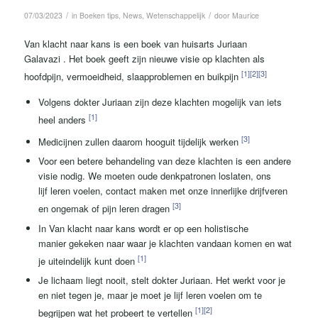
/
/
07/03/2023
in
Boeken tips
,
News
,
Wetenschappelijk
door
Maurice
Van klacht
naar kans
is een boek van huisarts
Juriaan
Galavazi
. Het boek geeft zijn nieuwe visie op klachten als
[1]
[2]
[3]
hoofdpijn, vermoeidheid, slaapproblemen en buikpijn
Volgens
dokter
Juriaan zijn
deze
klachten mogelijk
van iets
[1]
heel anders
[3]
Medicijnen
zullen daarom
hooguit tijdelijk werken
Voor een betere behandeling van deze klachten is een andere
visie nodig. We moeten oude denkpatronen loslaten, ons
lijf
leren
voelen, contact maken met onze innerlijke drijfveren
[3]
en ongemak of
pijn leren dragen
In Van klacht naar kans wordt er op een holistische
manier
gekeken naar waar
je klachten vandaan komen en wat
[1]
je uiteindelijk kunt doen
Je lichaam liegt nooit, stelt dokter Juriaan. Het werkt voor je
en niet tegen je, maar je moet je lijf leren voelen om te
[1]
[2]
begrijpen wat het probeert te vertellen