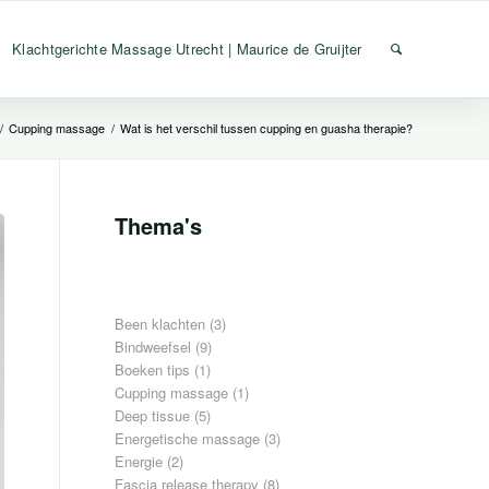
Klachtgerichte Massage Utrecht | Maurice de Gruijter
/
Cupping massage
/
Wat is het verschil tussen cupping en guasha therapie?
Thema's
Been klachten
(3)
Bindweefsel
(9)
Boeken tips
(1)
Cupping massage
(1)
Deep tissue
(5)
Energetische massage
(3)
Energie
(2)
Fascia release therapy
(8)