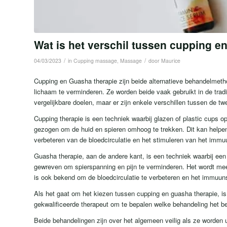
Wat is het verschil tussen cupping e
/
/
04/03/2023
in
Cupping massage
,
Massage
door
Maurice
Cupping en Guasha therapie zijn beide alternatieve behandelmeth
lichaam te verminderen. Ze worden beide vaak gebruikt in de tra
vergelijkbare doelen, maar er zijn enkele verschillen tussen de tw
Cupping therapie is een techniek waarbij glazen of plastic cups
gezogen om de huid en spieren omhoog te trekken. Dit kan helpen 
verbeteren van de bloedcirculatie en het stimuleren van het imm
Guasha therapie, aan de andere kant, is een techniek waarbij ee
gewreven om spierspanning en pijn te verminderen. Het wordt mee
is ook bekend om de bloedcirculatie te verbeteren en het immuun
Als het gaat om het kiezen tussen cupping en guasha therapie, is
gekwalificeerde therapeut om te bepalen welke behandeling het bes
Beide behandelingen zijn over het algemeen veilig als ze worden 