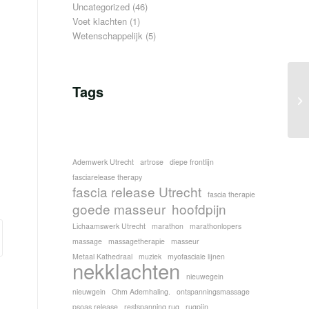
Uncategorized
(46)
Voet klachten
(1)
Wetenschappelijk
(5)
Tags
Ademwerk Utrecht
artrose
diepe frontlijn
fasciarelease therapy
fascia release Utrecht
fascia therapie
goede masseur
hoofdpijn
Lichaamswerk Utrecht
marathon
marathonlopers
massage
massagetherapie
masseur
Metaal Kathedraal
muziek
myofasciale lijnen
nekklachten
nieuwegein
nieuwgein
Ohm Ademhaling.
ontspanningsmassage
psoas release
restspanning rug
rugpijn