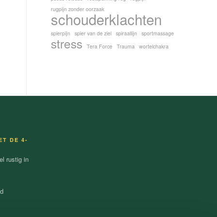
rugpijn zonder oorzaak
schouderklachten
spierpijn
spier van de ziel
spiraallijn
sportmassage
stress
Tera Force
Trauma
wortelchakra
ET DE 4-
 rustig in
nd