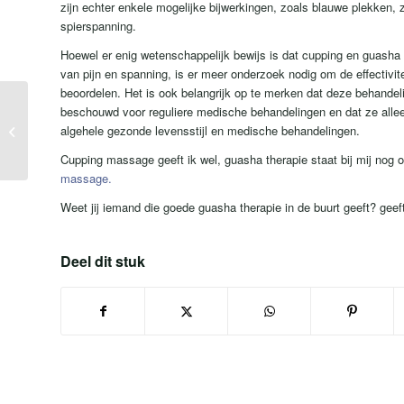
zijn echter enkele mogelijke bijwerkingen, zoals blauwe plekken, zw
spierspanning.
Hoewel er enig wetenschappelijk bewijs is dat cupping en guasha t
van pijn en spanning, is er meer onderzoek nodig om de effectivite
beoordelen. Het is ook belangrijk op te merken dat deze behande
Waarom
beschouwd voor reguliere medische behandelingen en dat ze allee
verantwoordelijkheid
algehele gezonde levensstijl en medische behandelingen.
moeten nemen voor je
Cupping massage geeft ik wel, guasha therapie staat bij mij nog o
eigen gezondheid.
massage.
Weet jij iemand die goede guasha therapie in de buurt geeft? geef
Deel dit stuk