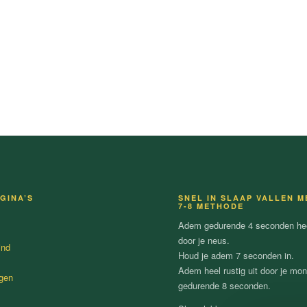
GINA’S
SNEL IN SLAAP VALLEN M
7-8 METHODE
Adem gedurende 4 seconden heel
door je neus.
ind
Houd je adem 7 seconden in.
Adem heel rustig uit door je mo
gen
gedurende 8 seconden.