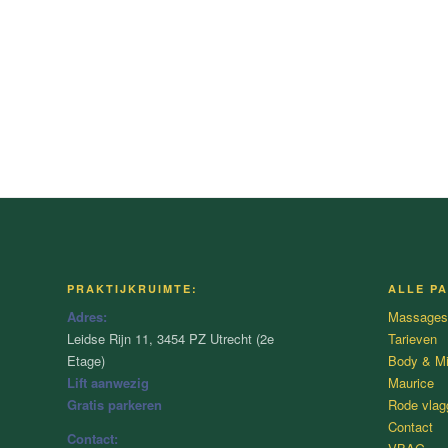
PRAKTIJKRUIMTE:
ALLE PA
Adres:
Massages
Leidse Rijn 11, 3454 PZ Utrecht (2e
Tarieven
Etage)
Body & M
Lift aanwezig
Maurice
Gratis parkeren
Rode vlag
Contact
Contact: